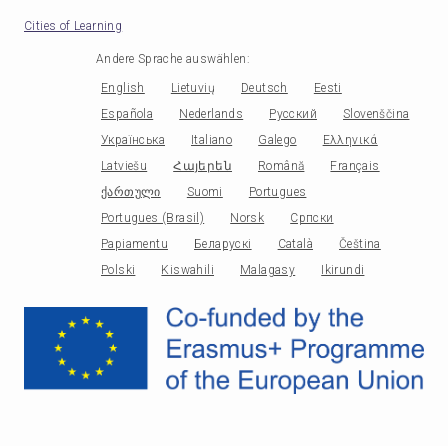
Cities of Learning
Andere Sprache auswählen
:
English
Lietuvių
Deutsch
Eesti
Española
Nederlands
Русский
Slovenščina
Українська
Italiano
Galego
Ελληνικά
Latviešu
Հայերեն
Română
Français
ქართული
Suomi
Portugues
Portugues (Brasil)
Norsk
Српски
Papiamentu
Беларускі
Català
Čeština
Polski
Kiswahili
Malagasy
Ikirundi