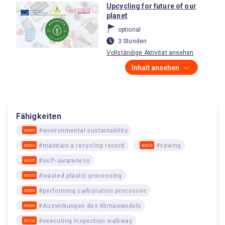
Upcycling for future of our
planet
optional
3 Stunden
Vollständige Aktivität ansehen
Inhalt ansehen
Fähigkeiten
#environmental sustainability
ESCO
#maintain a recycling record
#sewing
ESCO
ESCO
#self-awareness
ESCO
#wasted plastic processing
ESCO
#performing carbonation processes
ESCO
#Auswirkungen des Klimawandels
ESCO
#executing inspection walkway
ESCO