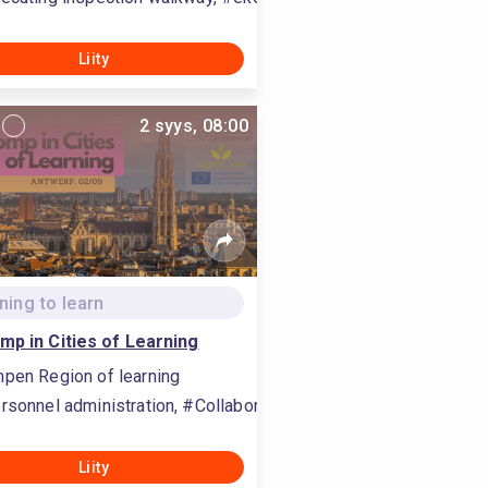
Liity
2 syys, 08:00
ning to learn
mp in Cities of Learning
pen Region of learning
rsonnel administration, #Collaboration, #oppimisteknologiat, #
vironmental sustainability
develop teambuilding, #varmistaa hätäpoistumistiet
Liity