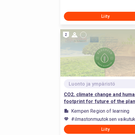
Liity
2
Luonto ja ympäristö
CO2, climate change and hum
footprint for future of the pla
Kempen Region of learning
#ilmastonmuutoksen vaikutuks
Liity