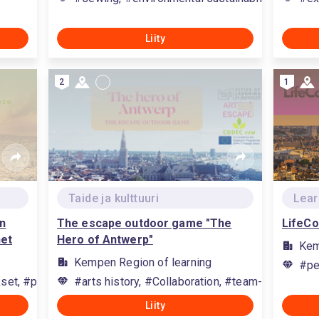
Liity
2
1
Taide ja kulttuuri
Lear
an
The escape outdoor game "The
LifeCo
net
Hero of Antwerp"
Kem
Kempen Region of learning
#pe
et, #performing carbonation processes, #self-awareness, #en
#arts history, #Collaboration, #team-working, #
Liity