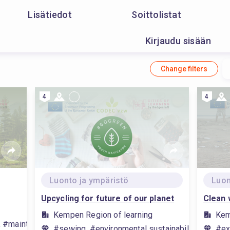
Lisätiedot
Soittolistat
Kirjaudu sisään
Change filters
4
4
Luonto ja ympäristö
Luon
Upcycling for future of our planet
Clean 
Kempen Region of learning
Kem
y, #maintain a recycling record, #sewing, #self-awareness, #w
#sewing, #environmental sustainability, #ekolog
#ex