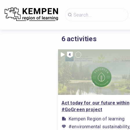
6
activities
4
Act today for our future within
#GoGreen project
Kempen Region of learning
#environmental sustainabilit