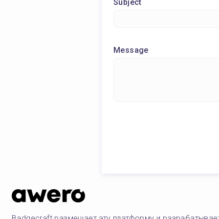
Subject
Message
Badgecraft размещает эту платформу и разрабатывае