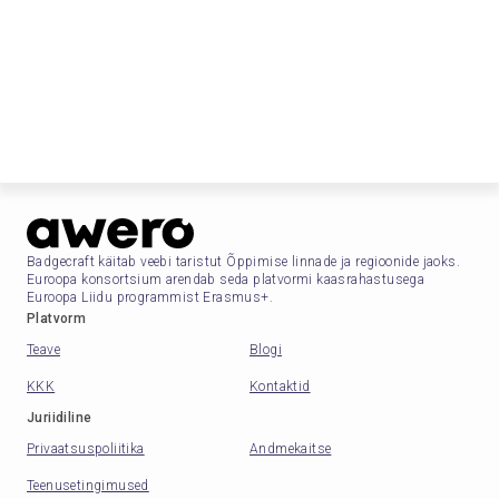
Badgecraft käitab veebi taristut Õppimise linnade ja regioonide jaoks.
Euroopa konsortsium arendab seda platvormi kaasrahastusega
Euroopa Liidu programmist Erasmus+.
Platvorm
Teave
Blogi
KKK
Kontaktid
Juriidiline
Privaatsuspoliitika
Andmekaitse
Teenusetingimused