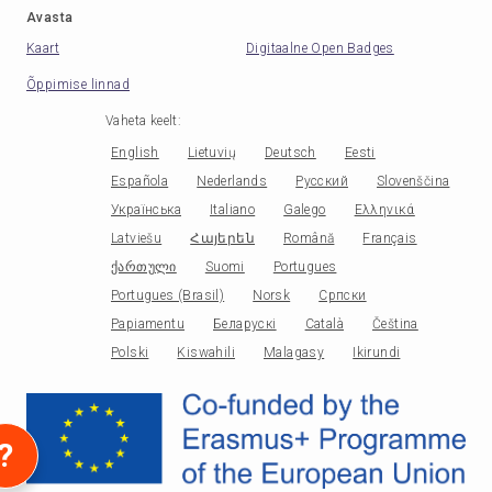
Avasta
Kaart
Digitaalne Open Badges
Õppimise linnad
Vaheta keelt
:
English
Lietuvių
Deutsch
Eesti
Española
Nederlands
Русский
Slovenščina
Українська
Italiano
Galego
Ελληνικά
Latviešu
Հայերեն
Română
Français
ქართული
Suomi
Portugues
Portugues (Brasil)
Norsk
Српски
Papiamentu
Беларускі
Català
Čeština
Polski
Kiswahili
Malagasy
Ikirundi
?